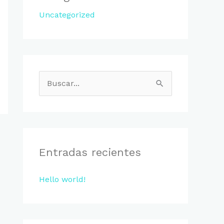
Uncategorized
B
u
s
c
a
Entradas recientes
r
Hello world!
p
o
r