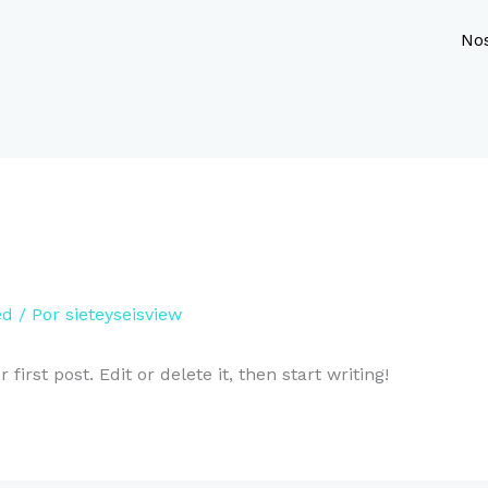
No
ed
/ Por
sieteyseisview
irst post. Edit or delete it, then start writing!